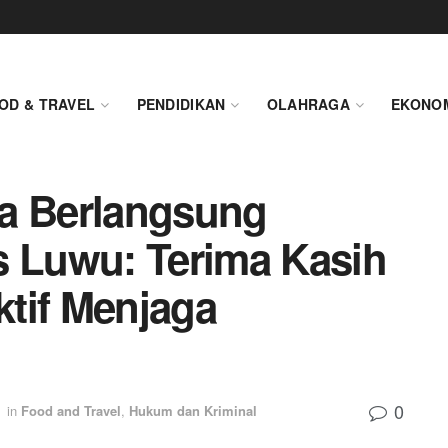
OD & TRAVEL
PENDIDIKAN
OLAHRAGA
EKONO
ua Berlangsung
s Luwu: Terima Kasih
tif Menjaga
0
in
Food and Travel
,
Hukum dan Kriminal