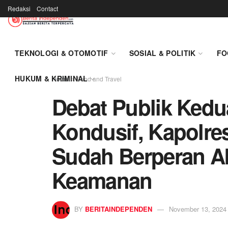
Redaksi
Contact
TEKNOLOGI & OTOMOTIF
SOSIAL & POLITIK
FO
HUKUM & KRIMINAL
Home
Food and Travel
Debat Publik Ked
Kondusif, Kapolre
Sudah Berperan Ak
Keamanan
BY
BERITAINDEPENDEN
November 13, 2024