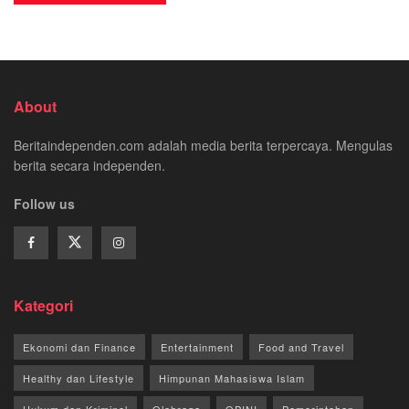
About
Beritaindependen.com adalah media berita terpercaya. Mengulas
berita secara independen.
Follow us
Kategori
Ekonomi dan Finance
Entertainment
Food and Travel
Healthy dan Lifestyle
Himpunan Mahasiswa Islam
Hukum dan Kriminal
Olahraga
OPINI
Pemerintahan