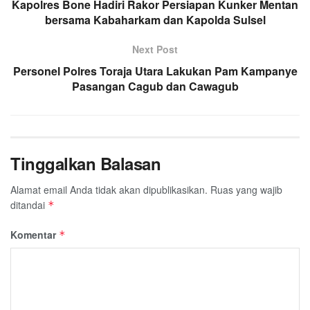
Kapolres Bone Hadiri Rakor Persiapan Kunker Mentan
bersama Kabaharkam dan Kapolda Sulsel
Next Post
Personel Polres Toraja Utara Lakukan Pam Kampanye
Pasangan Cagub dan Cawagub
Tinggalkan Balasan
Alamat email Anda tidak akan dipublikasikan.
Ruas yang wajib
ditandai
*
Komentar
*