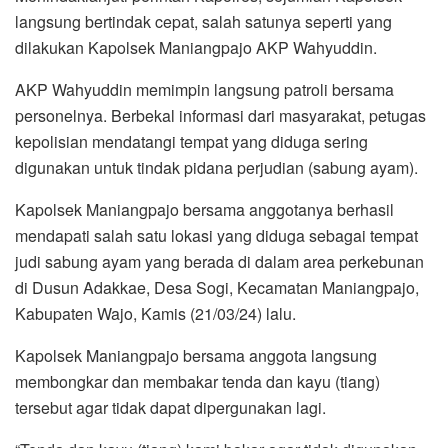
langsung bertindak cepat, salah satunya seperti yang
dilakukan Kapolsek Maniangpajo AKP Wahyuddin.
AKP Wahyuddin memimpin langsung patroli bersama
personelnya. Berbekal informasi dari masyarakat, petugas
kepolisian mendatangi tempat yang diduga sering
digunakan untuk tindak pidana perjudian (sabung ayam).
Kapolsek Maniangpajo bersama anggotanya berhasil
mendapati salah satu lokasi yang diduga sebagai tempat
judi sabung ayam yang berada di dalam area perkebunan
di Dusun Adakkae, Desa Sogi, Kecamatan Maniangpajo,
Kabupaten Wajo, Kamis (21/03/24) lalu.
Kapolsek Maniangpajo bersama anggota langsung
membongkar dan membakar tenda dan kayu (tiang)
tersebut agar tidak dapat dipergunakan lagi.