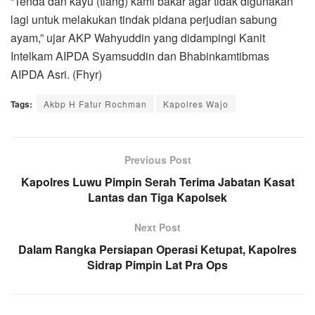
“Tenda dan kayu (tiang) kami bakar agar tidak digunakan
lagi untuk melakukan tindak pidana perjudian sabung
ayam,” ujar AKP Wahyuddin yang didampingi Kanit
Intelkam AIPDA Syamsuddin dan Bhabinkamtibmas
AIPDA Asri. (Fhyr)
Tags:
Akbp H Fatur Rochman
Kapolres Wajo
Previous Post
Kapolres Luwu Pimpin Serah Terima Jabatan Kasat
Lantas dan Tiga Kapolsek
Next Post
Dalam Rangka Persiapan Operasi Ketupat, Kapolres
Sidrap Pimpin Lat Pra Ops