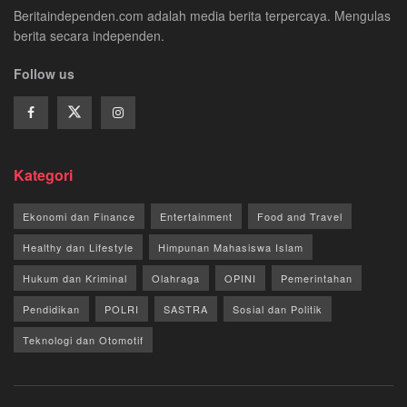
Beritaindependen.com adalah media berita terpercaya. Mengulas
berita secara independen.
Follow us
Kategori
Ekonomi dan Finance
Entertainment
Food and Travel
Healthy dan Lifestyle
Himpunan Mahasiswa Islam
Hukum dan Kriminal
Olahraga
OPINI
Pemerintahan
Pendidikan
POLRI
SASTRA
Sosial dan Politik
Teknologi dan Otomotif