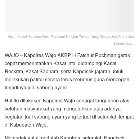
Atas Intruksi Kapolres Wajo, Personel Bongkar Tempat Yang Diduga Jadi Arena Judi
Sabung Ayam
WAJO – Kapolres Wajo AKBP H Fatchur Rochman gerak
cepat memerintahkan Kasat Intel didampingi Kasat
Reskrim, Kasat Sabhara, serta Kapolsek jajaran untuk
melakukan patroli secara terus menerus guna mencegah
terjadinya judi sabung ayam.
Hal itu dilakukan Kapolres Wajo sebagai tanggapan atas
keluhan masyarakat yang mengeluhkan atas adanya
kegiatan judi sabung ayam yang terjadi di sejumlah tempat
di Kabupaten Wajo.
Menindaklanjuti perintah Kapolres, sejumlah Kapolsek