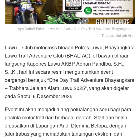
Ayo Daftar! Polres Luwu Akan Gelar One Day Trail Adventure Bhayangkara –
Trabhara Jelajah Alam
Luwu – Club motocross binaan Polres Luwu, Bhayangkara
Luwu Trail Adventure Club (BHALTAC), di bawah binaan
langsung Kapolres Luwu AKBP Adnan Pandibu, S.H.,
S.I.K., hari ini secara resmi mengumumkan event
bergengsi bertajuk “One Day Trail Adventure Bhayangkara
– Trabhara Jelajah Alam Luwu 2025”, yang akan digelar
pada Sabtu, 6 Desember 2025.
Event ini akan menjadi ajang petualangan seru bagi para
pecinta motor trail dari berbagai daerah. Start dan finish
dipusatkan di Lapangan Andi Djemma Belopa, dengan
jalur trabas yang memadukan tantangan ekstrem dan