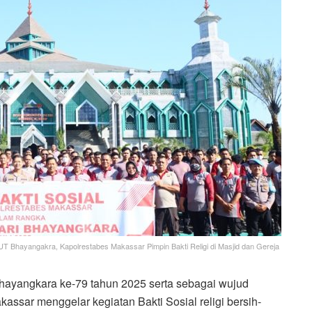
 Bhayangakra, Kapolrestabes Makassar Pimpin Bakti Religi di Masjid dan Gereja
yangkara ke-79 tahun 2025 serta sebagai wujud
assar menggelar kegiatan Bakti Sosial religi bersih-