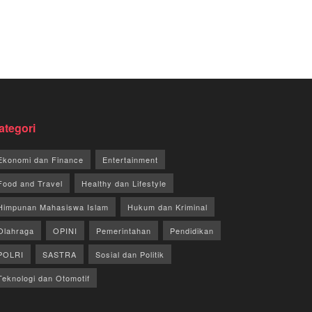
ategori
Ekonomi dan Finance
Entertainment
Food and Travel
Healthy dan Lifestyle
Himpunan Mahasiswa Islam
Hukum dan Kriminal
Olahraga
OPINI
Pemerintahan
Pendidikan
POLRI
SASTRA
Sosial dan Politik
Teknologi dan Otomotif