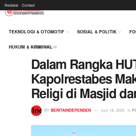
Redaksi
Contact
TEKNOLOGI & OTOMOTIF
SOSIAL & POLITIK
FO
HUKUM & KRIMINAL
Home
POLRI
Dalam Rangka HUT
Kapolrestabes Mak
Religi di Masjid d
BY
BERITAINDEPENDEN
Juni 18, 2025
in
P