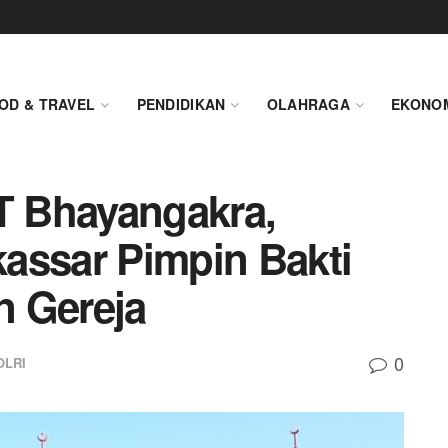
OD & TRAVEL
PENDIDIKAN
OLAHRAGA
EKONO
 Bhayangakra,
assar Pimpin Bakti
an Gereja
0
OLRI