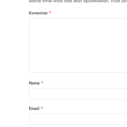
Alamat email Anda tidak akan dipublikasikan.
Ruas yan
Komentar
*
Nama
*
Email
*