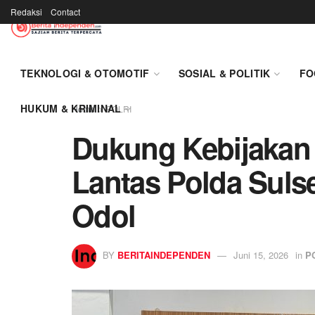
Redaksi
Contact
TEKNOLOGI & OTOMOTIF
SOSIAL & POLITIK
FO
HUKUM & KRIMINAL
Home
POLRI
Dukung Kebijakan 
Lantas Polda Suls
Odol
BY
BERITAINDEPENDEN
Juni 15, 2026
in
P