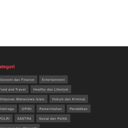
ategori
Ekonomi dan Finance
Entertainment
Food and Travel
Healthy dan Lifestyle
Himpunan Mahasiswa Islam
Hukum dan Kriminal
Olahraga
OPINI
Pemerintahan
Pendidikan
POLRI
SASTRA
Sosial dan Politik
Teknologi dan Otomotif