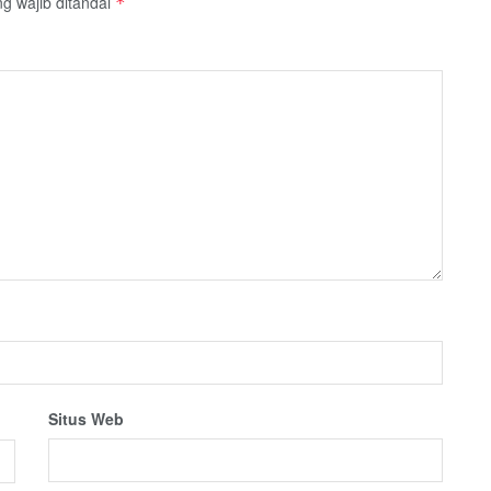
g wajib ditandai
*
Situs Web