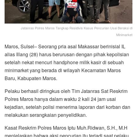
Jatanras Polres Maros Tangkap Residivis Kasus Pencurian Usai Beraksi di
Minimarket
Maros, Sulsel– Seorang pria asal Makassar berinisial IL
alias Illang (28) harus berurusan dengan pihak kepolisian
setelah nekat mencuri handphone milik kasir di sebuah
minimarket yang berada di wilayah Kecamatan Maros
Baru, Kabupaten Maros.
Pelaku berhasil diringkus oleh Tim Jatanras Sat Reskrim
Polres Maros hanya dalam waktu 2 kali 24 jam usai
kejadian, setelah polisi menerima laporan dari korban dan
melakukan serangkaian penyelidikan.
Kasat Reskrim Polres Maros Iptu Muh.Ridwan, S.H., M.H
menjelaskan bahwa aksi pencurian itu terjadi saat pelaku