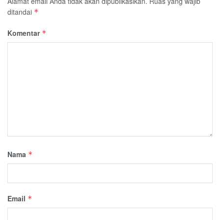
Alamat email Anda tidak akan dipublikasikan.
Ruas yang wajib
ditandai
*
Komentar
*
Nama
*
Email
*