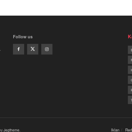
K
Follow us
.
Iklan
Red
by
Jegtheme
.