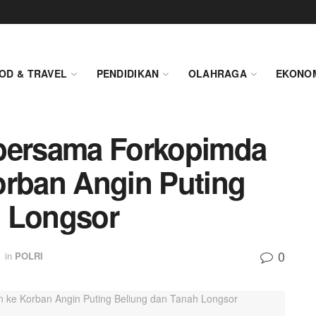
OD & TRAVEL
PENDIDIKAN
OLAHRAGA
EKONO
 bersama Forkopimda
orban Angin Puting
h Longsor
0
in
POLRI