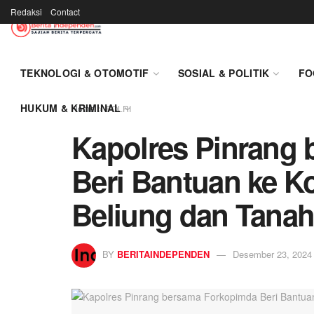
Redaksi
Contact
TEKNOLOGI & OTOMOTIF
SOSIAL & POLITIK
FO
HUKUM & KRIMINAL
Home
POLRI
Kapolres Pinrang
Beri Bantuan ke K
Beliung dan Tana
BY
BERITAINDEPENDEN
Desember 23, 2024