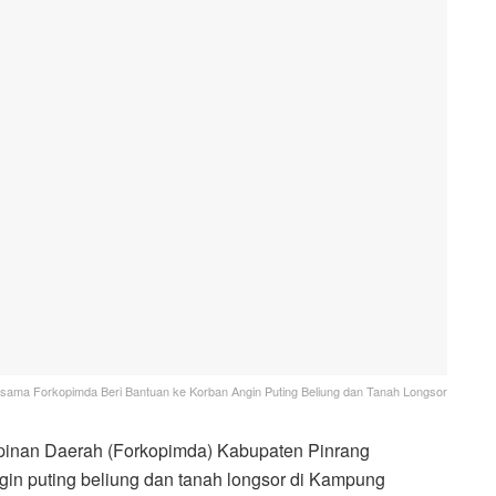
rsama Forkopimda Beri Bantuan ke Korban Angin Puting Beliung dan Tanah Longsor
nan Daerah (Forkopimda) Kabupaten Pinrang
in puting beliung dan tanah longsor di Kampung