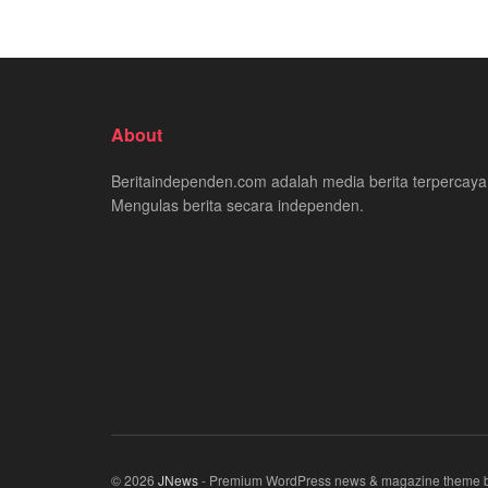
About
Beritaindependen.com adalah media berita terpercaya
Mengulas berita secara independen.
© 2026
JNews
- Premium WordPress news & magazine theme 