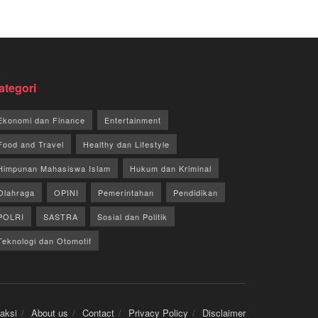
ategori
Ekonomi dan Finance
Entertainment
Food and Travel
Healthy dan Lifestyle
Himpunan Mahasiswa Islam
Hukum dan Kriminal
Olahraga
OPINI
Pemerintahan
Pendidikan
POLRI
SASTRA
Sosial dan Politik
Teknologi dan Otomotif
aksi
About us
Contact
Privacy Policy
Disclaimer