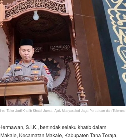
lres Tator Jadi Khatib Shalat Jumat, Ajak Masyarakat Jaga Persatuan dan Toleransi
ermawan, S.I.K., bertindak selaku khatib dalam
 Makale, Kecamatan Makale, Kabupaten Tana Toraja,