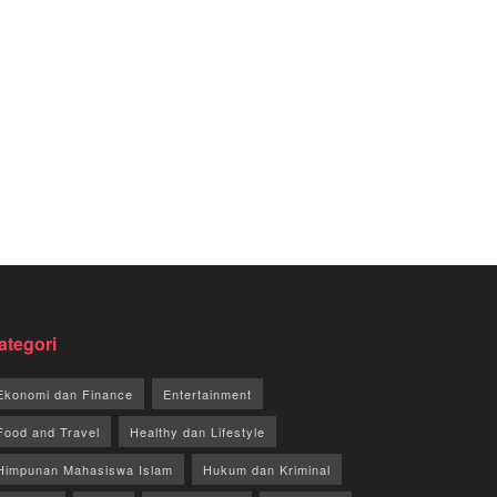
ategori
Ekonomi dan Finance
Entertainment
Food and Travel
Healthy dan Lifestyle
Himpunan Mahasiswa Islam
Hukum dan Kriminal