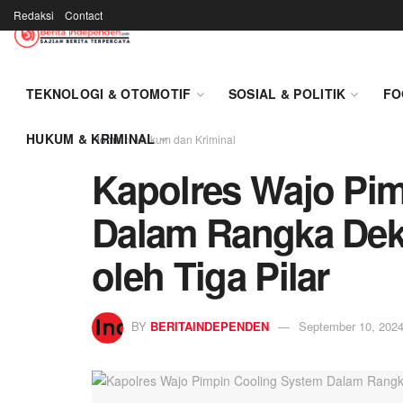
Redaksi
Contact
TEKNOLOGI & OTOMOTIF
SOSIAL & POLITIK
FO
HUKUM & KRIMINAL
Home
Hukum dan Kriminal
Kapolres Wajo Pi
Dalam Rangka Dekl
oleh Tiga Pilar
BY
BERITAINDEPENDEN
September 10, 202