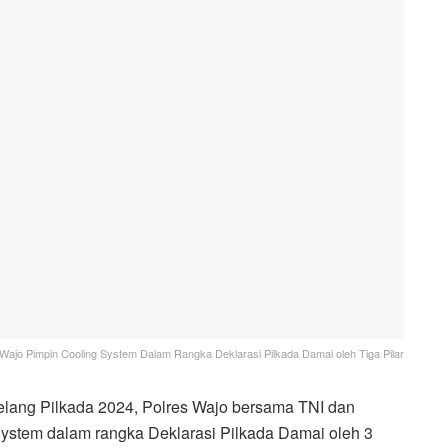
Wajo Pimpin Cooling System Dalam Rangka Deklarasi Pilkada Damai oleh Tiga Pilar
elang Pilkada 2024, Polres Wajo bersama TNI dan
stem dalam rangka Deklarasi Pilkada Damai oleh 3