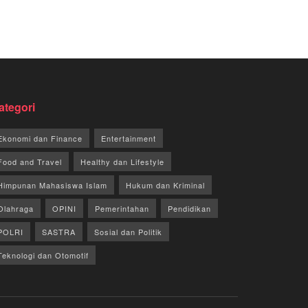
ategori
Ekonomi dan Finance
Entertainment
Food and Travel
Healthy dan Lifestyle
Himpunan Mahasiswa Islam
Hukum dan Kriminal
Olahraga
OPINI
Pemerintahan
Pendidikan
POLRI
SASTRA
Sosial dan Politik
Teknologi dan Otomotif