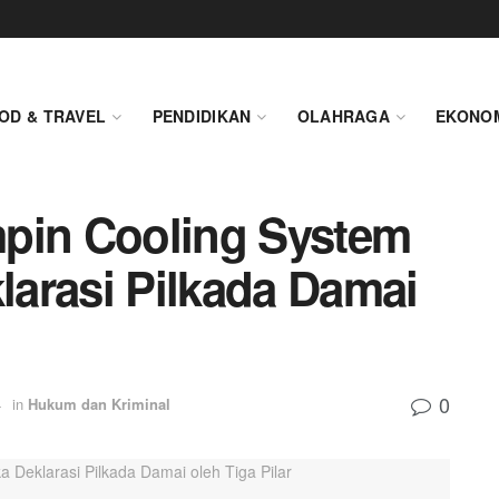
OD & TRAVEL
PENDIDIKAN
OLAHRAGA
EKONO
mpin Cooling System
arasi Pilkada Damai
0
4
in
Hukum dan Kriminal