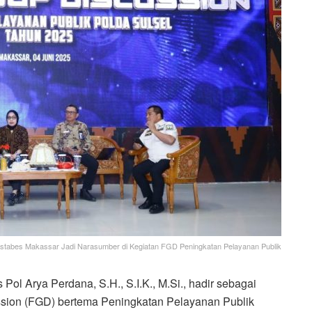
estabes Makassar Jadi Narasumber di Kegiatan FGD Peningkatan Pelayanan Publik
 Arya Perdana, S.H., S.I.K., M.Si., hadir sebagai
sion (FGD) bertema Peningkatan Pelayanan Publik