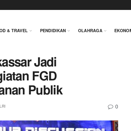
OD & TRAVEL
PENDIDIKAN
OLAHRAGA
EKONO
assar Jadi
giatan FGD
anan Publik
0
LRI