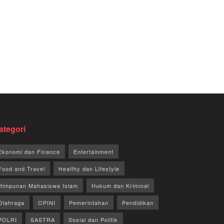
ategori
Ekonomi dan Finance
Entertainment
Food and Travel
Healthy dan Lifestyle
Himpunan Mahasiswa Islam
Hukum dan Kriminal
Olahraga
OPINI
Pemerintahan
Pendidikan
POLRI
SASTRA
Sosial dan Politik