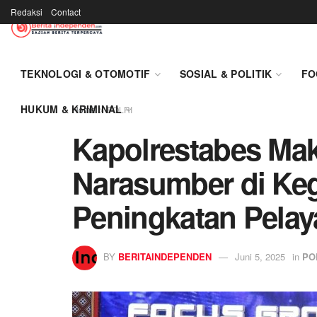
Redaksi
Contact
TEKNOLOGI & OTOMOTIF
SOSIAL & POLITIK
FO
HUKUM & KRIMINAL
Home
POLRI
Kapolrestabes Mak
Narasumber di Ke
Peningkatan Pelay
BY
BERITAINDEPENDEN
Juni 5, 2025
in
PO