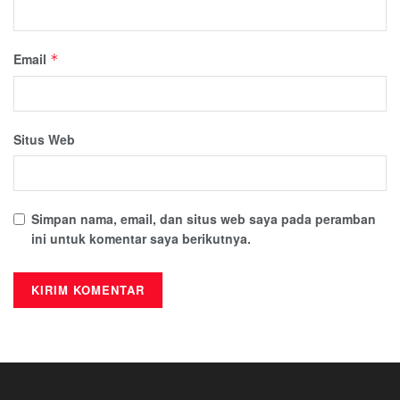
Email
*
Situs Web
Simpan nama, email, dan situs web saya pada peramban
ini untuk komentar saya berikutnya.