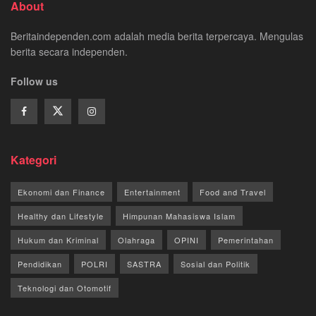
About
Beritaindependen.com adalah media berita terpercaya. Mengulas
berita secara independen.
Follow us
Kategori
Ekonomi dan Finance
Entertainment
Food and Travel
Healthy dan Lifestyle
Himpunan Mahasiswa Islam
Hukum dan Kriminal
Olahraga
OPINI
Pemerintahan
Pendidikan
POLRI
SASTRA
Sosial dan Politik
Teknologi dan Otomotif