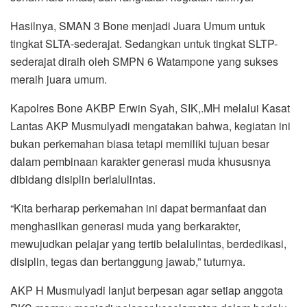
Hasilnya, SMAN 3 Bone menjadi Juara Umum untuk
tingkat SLTA-sederajat. Sedangkan untuk tingkat SLTP-
sederajat diraih oleh SMPN 6 Watampone yang sukses
meraih juara umum.
Kapolres Bone AKBP Erwin Syah, SIK,.MH melalui Kasat
Lantas AKP Musmulyadi mengatakan bahwa, kegiatan ini
bukan perkemahan biasa tetapi memiliki tujuan besar
dalam pembinaan karakter generasi muda khususnya
dibidang disiplin berlalulintas.
“Kita berharap perkemahan ini dapat bermanfaat dan
menghasilkan generasi muda yang berkarakter,
mewujudkan pelajar yang tertib belalulintas, berdedikasi,
disiplin, tegas dan bertanggung jawab,” tuturnya.
AKP H Musmulyadi lanjut berpesan agar setiap anggota