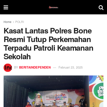
Home
POLRI
Kasat Lantas Polres Bone
Resmi Tutup Perkemahan
Terpadu Patroli Keamanan
Sekolah
BY
BERITAINDEPENDEN
Februari 23, 2025