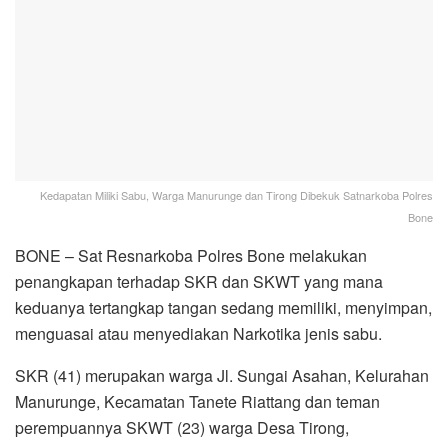
Kedapatan Miliki Sabu, Warga Manurunge dan Tirong Dibekuk Satnarkoba Polres
Bone
BONE – Sat Resnarkoba Polres Bone melakukan
penangkapan terhadap SKR dan SKWT yang mana
keduanya tertangkap tangan sedang memiliki, menyimpan,
menguasai atau menyediakan Narkotika jenis sabu.
SKR (41) merupakan warga Jl. Sungai Asahan, Kelurahan
Manurunge, Kecamatan Tanete Riattang dan teman
perempuannya SKWT (23) warga Desa Tirong,