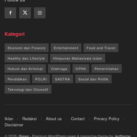
Kategori
Ekonomi dan Finance
Entertainment
Food and Travel
Healthy dan Lifestyle
Himpunan Mahasiswa Islam
Hukum dan Kriminal
Olahraga
OPINI
Pemerintahan
Pendidikan
POLRI
SASTRA
Sosial dan Politik
Teknologi dan Otomotif
Iklan
Redaksi
About us
Contact
Privacy Policy
Disclaimer
© 2026
JNews
- Premium WordPress news & magazine theme by
Jegtheme
.