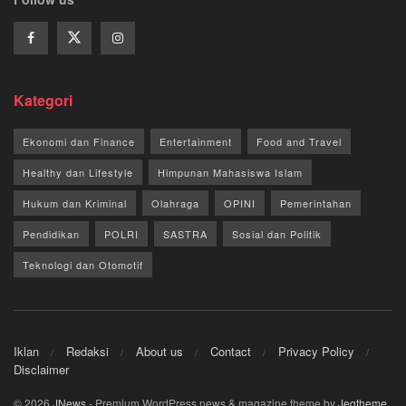
Kategori
Ekonomi dan Finance
Entertainment
Food and Travel
Healthy dan Lifestyle
Himpunan Mahasiswa Islam
Hukum dan Kriminal
Olahraga
OPINI
Pemerintahan
Pendidikan
POLRI
SASTRA
Sosial dan Politik
Teknologi dan Otomotif
Iklan
Redaksi
About us
Contact
Privacy Policy
Disclaimer
© 2026
JNews
- Premium WordPress news & magazine theme by
Jegtheme
.