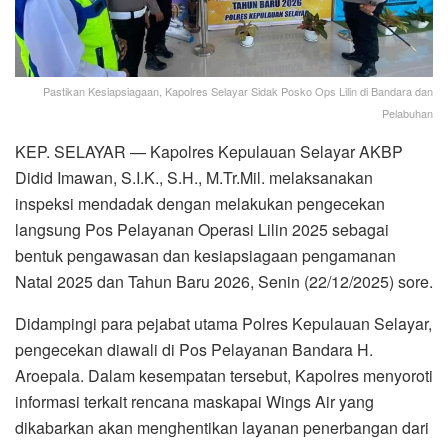
Pastikan Kesiapsiagaan, Kapolres Selayar Sidak Posko Ops Lilin di Bandara dan
Pelabuhan
KEP. SELAYAR — Kapolres Kepulauan Selayar AKBP
Didid Imawan, S.I.K., S.H., M.Tr.Mil. melaksanakan
inspeksi mendadak dengan melakukan pengecekan
langsung Pos Pelayanan Operasi Lilin 2025 sebagai
bentuk pengawasan dan kesiapsiagaan pengamanan
Natal 2025 dan Tahun Baru 2026, Senin (22/12/2025) sore.
Didampingi para pejabat utama Polres Kepulauan Selayar,
pengecekan diawali di Pos Pelayanan Bandara H.
Aroepala. Dalam kesempatan tersebut, Kapolres menyoroti
informasi terkait rencana maskapai Wings Air yang
dikabarkan akan menghentikan layanan penerbangan dari