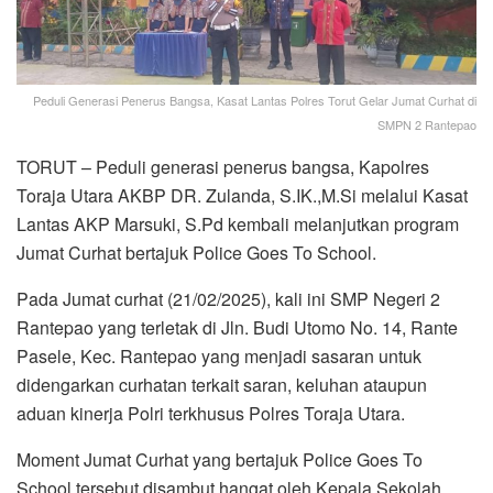
Peduli Generasi Penerus Bangsa, Kasat Lantas Polres Torut Gelar Jumat Curhat di
SMPN 2 Rantepao
TORUT – Peduli generasi penerus bangsa, Kapolres
Toraja Utara AKBP DR. Zulanda, S.IK.,M.Si melalui Kasat
Lantas AKP Marsuki, S.Pd kembali melanjutkan program
Jumat Curhat bertajuk Police Goes To School.
Pada Jumat curhat (21/02/2025), kali ini SMP Negeri 2
Rantepao yang terletak di Jln. Budi Utomo No. 14, Rante
Pasele, Kec. Rantepao yang menjadi sasaran untuk
didengarkan curhatan terkait saran, keluhan ataupun
aduan kinerja Polri terkhusus Polres Toraja Utara.
Moment Jumat Curhat yang bertajuk Police Goes To
School tersebut disambut hangat oleh Kepala Sekolah,