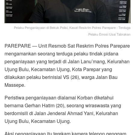
Pelaku Penganiayaan di Bekuk Polisi, Kasat Reskrim Polres Parepare : Terduga
Pelaku Emosi Usai Tabrakan
PAREPARE — Unit Resmob Sat Reskrim Polres Parepare
mengamankan seorang terduga pelaku tindak pidana
penganiayaan yang terjadi di Jalan Lanu’mang, Kelurahan
Ujung Bulu, Kecamatan Ujung, Kota Parepar yang
dilakukan pelaku berinisial VS (26), warga Jalan Bau
Massepe.
Peristiwa penganiayaan dialamai Korban diketahui
bernama Gerhan Hatim (20), seorang wiraswasta yang
berdomisili di Jalan Jenderal Ahmad Yani, Kelurahan
Ujung Bulu, Kecamatan Ujung.
Aksi penganiayaan itu terekam kamera telepon genggam