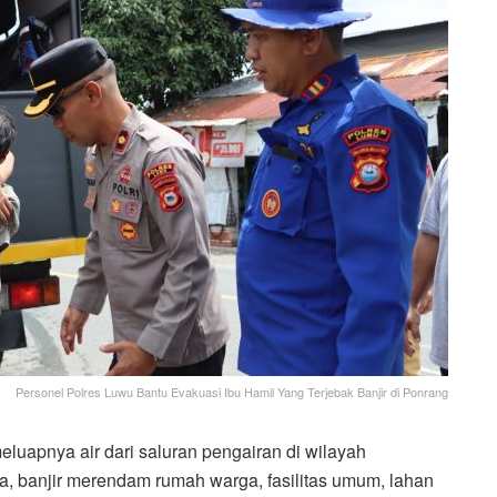
Personel Polres Luwu Bantu Evakuasi Ibu Hamil Yang Terjebak Banjir di Ponrang
uapnya air dari saluran pengairan di wilayah
 banjir merendam rumah warga, fasilitas umum, lahan