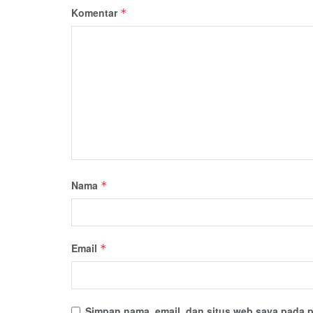
Komentar
*
Nama
*
Email
*
Simpan nama, email, dan situs web saya pada p