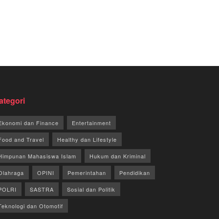
ategori
Ekonomi dan Finance
Entertainment
Food and Travel
Healthy dan Lifestyle
Himpunan Mahasiswa Islam
Hukum dan Kriminal
Olahraga
OPINI
Pemerintahan
Pendidikan
POLRI
SASTRA
Sosial dan Politik
Teknologi dan Otomotif