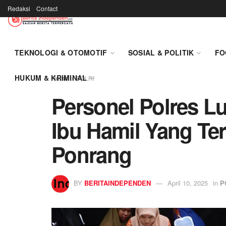
Redaksi
Contact
TEKNOLOGI & OTOMOTIF
SOSIAL & POLITIK
FO
HUKUM & KRIMINAL
Home
POLRI
Personel Polres L
Ibu Hamil Yang Ter
Ponrang
BY
BERITAINDEPENDEN
April 10, 2025
in
P