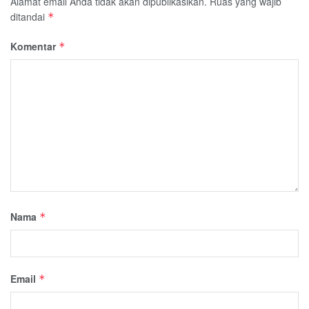
Alamat email Anda tidak akan dipublikasikan.
Ruas yang wajib
ditandai
*
Komentar
*
Nama
*
Email
*