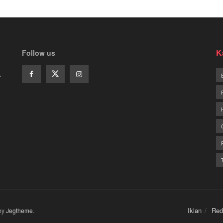
K
Follow us
.
Iklan
Red
by
Jegtheme
.