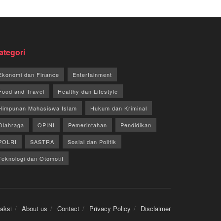
ategori
Ekonomi dan Finance
Entertainment
Food and Travel
Healthy dan Lifestyle
Himpunan Mahasiswa Islam
Hukum dan Kriminal
Olahraga
OPINI
Pemerintahan
Pendidikan
POLRI
SASTRA
Sosial dan Politik
Teknologi dan Otomotif
aksi
About us
Contact
Privacy Policy
Disclaimer