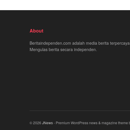
About
Beritaindependen.com adalah media berita terpercaya
Mengulas berita secara independen.
© 2026
JNews
- Premium WordPress news & magazine theme 