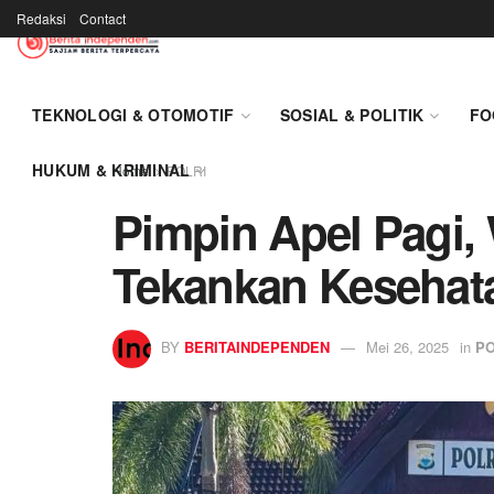
Redaksi
Contact
TEKNOLOGI & OTOMOTIF
SOSIAL & POLITIK
FO
HUKUM & KRIMINAL
Home
POLRI
Pimpin Apel Pagi,
Tekankan Kesehata
BY
BERITAINDEPENDEN
Mei 26, 2025
in
PO