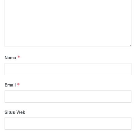
Nama
*
Email
*
Situs Web