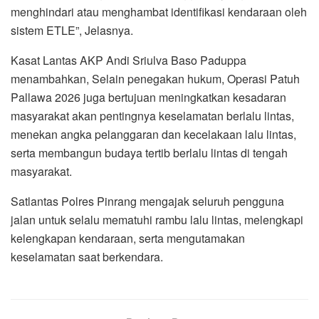
menghindari atau menghambat identifikasi kendaraan oleh
sistem ETLE”, Jelasnya.
Kasat Lantas AKP Andi Sriulva Baso Paduppa
menambahkan, Selain penegakan hukum, Operasi Patuh
Pallawa 2026 juga bertujuan meningkatkan kesadaran
masyarakat akan pentingnya keselamatan berlalu lintas,
menekan angka pelanggaran dan kecelakaan lalu lintas,
serta membangun budaya tertib berlalu lintas di tengah
masyarakat.
Satlantas Polres Pinrang mengajak seluruh pengguna
jalan untuk selalu mematuhi rambu lalu lintas, melengkapi
kelengkapan kendaraan, serta mengutamakan
keselamatan saat berkendara.