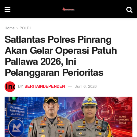
Home
POLRI
Satlantas Polres Pinrang
Akan Gelar Operasi Patuh
Pallawa 2026, Ini
Pelanggaran Perioritas
BY
BERITAINDEPENDEN
Juni 6, 2026