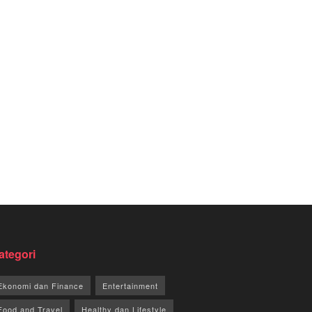
ategori
Ekonomi dan Finance
Entertainment
Food and Travel
Healthy dan Lifestyle