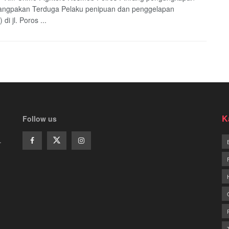
angpakan Terduga Pelaku penipuan dan penggelapan
 di jl. Poros ...
K
Follow us
.