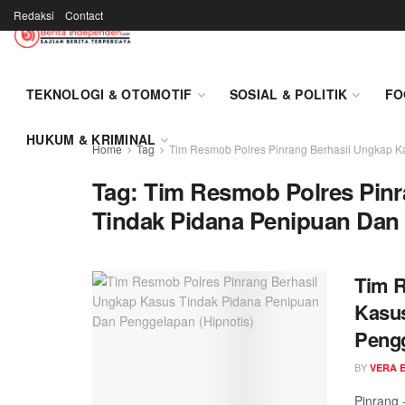
Redaksi
Contact
TEKNOLOGI & OTOMOTIF
SOSIAL & POLITIK
FO
HUKUM & KRIMINAL
Home
Tag
Tim Resmob Polres Pinrang Berhasil Ungkap K
Tag:
Tim Resmob Polres Pinr
Tindak Pidana Penipuan Dan 
Tim R
Kasus
Pengg
BY
VERA E
Pinrang 