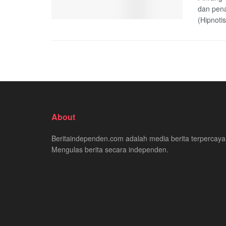
dan pen
(Hipnotis)
About
Beritaindependen.com adalah media berita terpercaya
Mengulas berita secara independen.