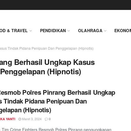
OD & TRAVEL
PENDIDIKAN
OLAHRAGA
EKONO
asus Tindak Pidana Penipuan Dan Penggelapan (Hipnotis)
ang Berhasil Ungkap Kasus
Penggelapan (Hipnotis)
esmob Polres Pinrang Berhasil Ungkap
 Tindak Pidana Penipuan Dan
elapan (Hipnotis)
Maret 3, 2024
KA YANTI
0
- Tim Crime Fighters Resmob Polres Pinrang pengungkapan