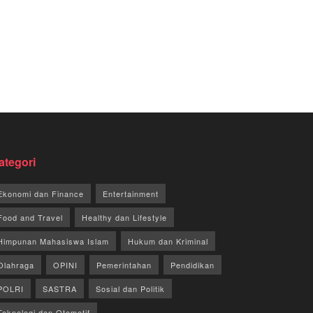
ategori
Ekonomi dan Finance
Entertainment
Food and Travel
Healthy dan Lifestyle
Himpunan Mahasiswa Islam
Hukum dan Kriminal
Olahraga
OPINI
Pemerintahan
Pendidikan
POLRI
SASTRA
Sosial dan Politik
Teknologi dan Otomotif