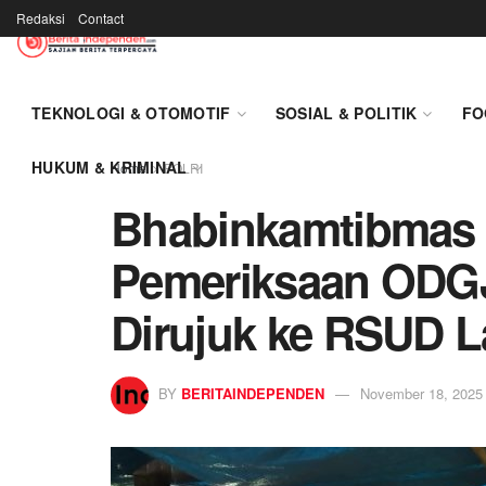
Redaksi
Contact
TEKNOLOGI & OTOMOTIF
SOSIAL & POLITIK
FO
HUKUM & KRIMINAL
Home
POLRI
Bhabinkamtibmas 
Pemeriksaan ODGJ
Dirujuk ke RSUD 
BY
BERITAINDEPENDEN
November 18, 2025