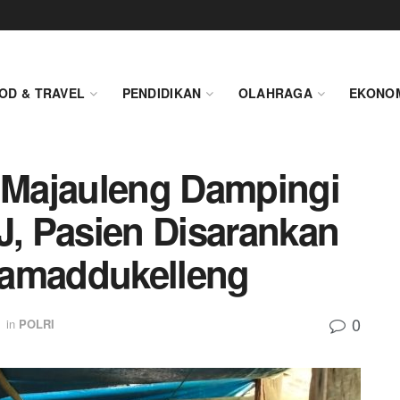
OD & TRAVEL
PENDIDIKAN
OLAHRAGA
EKONO
Majauleng Dampingi
, Pasien Disarankan
Lamaddukelleng
0
in
POLRI