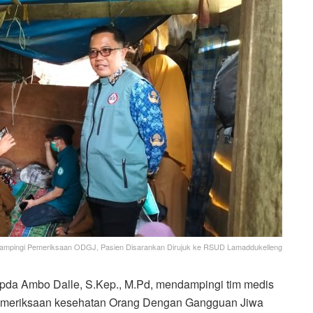
ampingi Pemeriksaan ODGJ, Pasien Disarankan Dirujuk ke RSUD Lamaddukelleng
da Ambo Dalle, S.Kep., M.Pd, mendampingi tim medis
emeriksaan kesehatan Orang Dengan Gangguan Jiwa