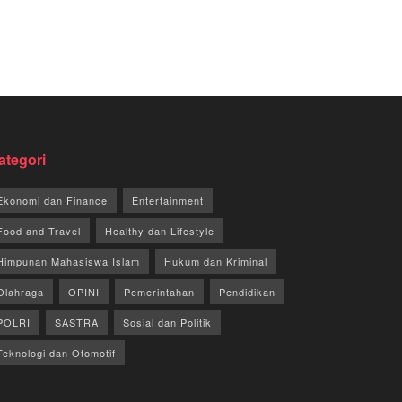
ategori
Ekonomi dan Finance
Entertainment
Food and Travel
Healthy dan Lifestyle
Himpunan Mahasiswa Islam
Hukum dan Kriminal
Olahraga
OPINI
Pemerintahan
Pendidikan
POLRI
SASTRA
Sosial dan Politik
Teknologi dan Otomotif