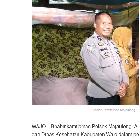
Bhabinkamtibmas Majauleng D
WAJO – Bhabinkamtibmas Polsek Majauleng, Aip
dari Dinas Kesehatan Kabupaten Wajo dalam p