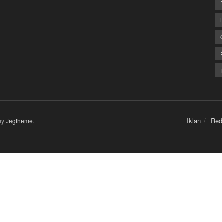
Iklan
Red
by
Jegtheme
.