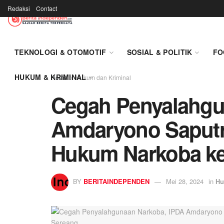
Redaksi
Contact
TEKNOLOGI & OTOMOTIF
SOSIAL & POLITIK
FO
HUKUM & KRIMINAL
Home
Hukum dan Kriminal
Cegah Penyalahgu
Amdaryono Saputr
Hukum Narkoba ke
BY
BERITAINDEPENDEN
Mei 28, 2024
in
Hu