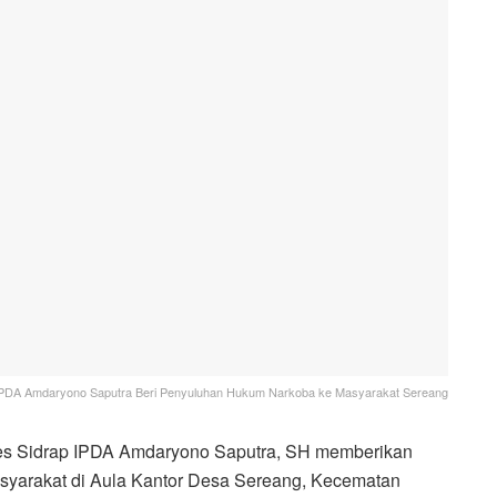
PDA Amdaryono Saputra Beri Penyuluhan Hukum Narkoba ke Masyarakat Sereang
es Sidrap IPDA Amdaryono Saputra, SH memberikan
yarakat di Aula Kantor Desa Sereang, Kecematan