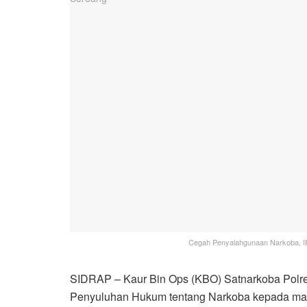
Cegah Penyalahgunaan Narkoba, I
SIDRAP – Kaur Bin Ops (KBO) Satnarkoba Polr
Penyuluhan Hukum tentang Narkoba kepada mas