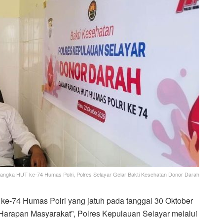
angka HUT ke-74 Humas Polri, Polres Selayar Gelar Bakti Kesehatan Donor Darah
e-74 Humas Polri yang jatuh pada tanggal 30 Oktober
arapan Masyarakat”, Polres Kepulauan Selayar melalui