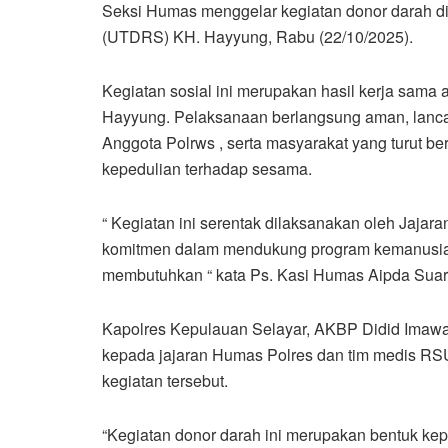
Seksi Humas menggelar kegiatan donor darah d
(UTDRS) KH. Hayyung, Rabu (22/10/2025).
Kegiatan sosial ini merupakan hasil kerja sam
Hayyung. Pelaksanaan berlangsung aman, lancar
Anggota Polrws , serta masyarakat yang turut b
kepedulian terhadap sesama.
“ Kegiatan ini serentak dilaksanakan oleh Jajar
komitmen dalam mendukung program kemanusiaa
membutuhkan “ kata Ps. Kasi Humas Aipda Suar
Kapolres Kepulauan Selayar, AKBP Didid Imawan,
kepada jajaran Humas Polres dan tim medis RSU
kegiatan tersebut.
“Kegiatan donor darah ini merupakan bentuk kep