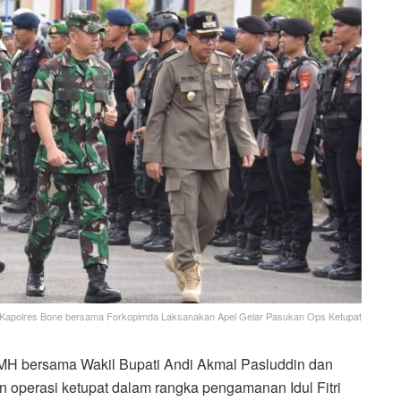
Kapolres Bone bersama Forkopimda Laksanakan Apel Gelar Pasukan Ops Ketupat
H bersama Wakil Bupati Andi Akmal Pasluddin dan
 operasi ketupat dalam rangka pengamanan Idul Fitri