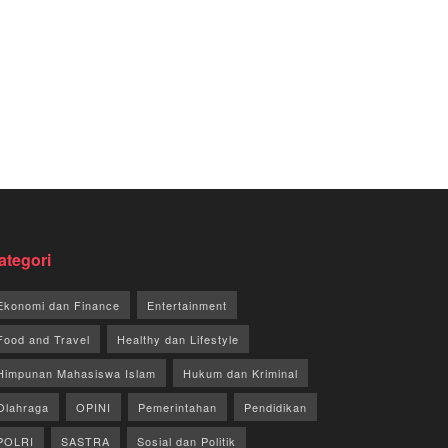
ategori
Ekonomi dan Finance
Entertainment
Food and Travel
Healthy dan Lifestyle
Himpunan Mahasiswa Islam
Hukum dan Kriminal
Olahraga
OPINI
Pemerintahan
Pendidikan
POLRI
SASTRA
Sosial dan Politik