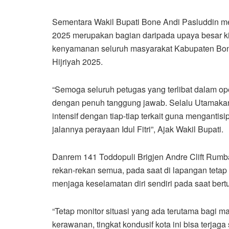
Sementara Wakil Bupati Bone Andi Pasluddin m
2025 merupakan bagian daripada upaya besar k
kenyamanan seluruh masyarakat Kabupaten Bone
Hijriyah 2025.
“Semoga seluruh petugas yang terlibat dalam op
dengan penuh tanggung jawab. Selalu Utamakan k
intensif dengan tiap-tiap terkait guna mengant
jalannya perayaan Idul Fitri”, Ajak Wakil Bupati.
Danrem 141 Toddopuli Brigjen Andre Clift Rum
rekan-rekan semua, pada saat di lapangan tetap
menjaga keselamatan diri sendiri pada saat bert
“Tetap monitor situasi yang ada terutama bagi m
kerawanan, tingkat kondusif kota ini bisa terjag