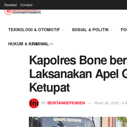
Redaksi
Contact
TEKNOLOGI & OTOMOTIF
SOSIAL & POLITIK
FO
HUKUM & KRIMINAL
Home
POLRI
Kapolres Bone be
Laksanakan Apel 
Ketupat
BY
BERITAINDEPENDEN
Maret 26, 2025
in