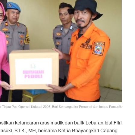
o Tinjau Pos Operasi Ketupat 2026, Beri Semangat ke Personel dan Imbau Pemudik
ikan kelancaran arus mudik dan balik Lebaran Idul Fitri
asuki, S.I.K., MH, bersama Ketua Bhayangkari Cabang