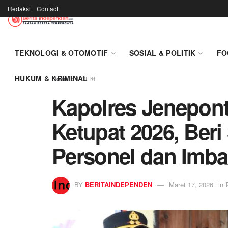
Redaksi
Contact
TEKNOLOGI & OTOMOTIF
SOSIAL & POLITIK
FO
HUKUM & KRIMINAL
Home
POLRI
Kapolres Jenepont
Ketupat 2026, Ber
Personel dan Imb
BY
BERITAINDEPENDEN
Maret 17, 2026
in