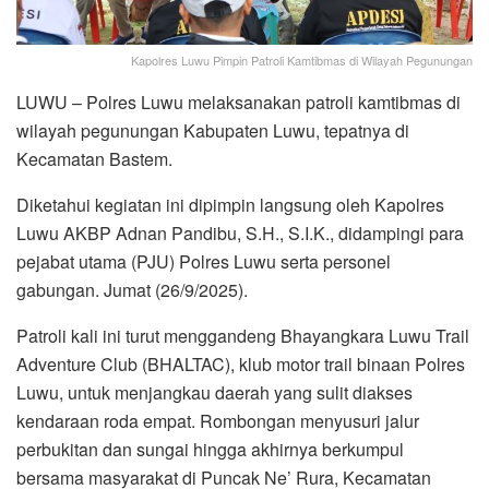
Kapolres Luwu Pimpin Patroli Kamtibmas di Wilayah Pegunungan
LUWU – Polres Luwu melaksanakan patroli kamtibmas di
wilayah pegunungan Kabupaten Luwu, tepatnya di
Kecamatan Bastem.
Diketahui kegiatan ini dipimpin langsung oleh Kapolres
Luwu AKBP Adnan Pandibu, S.H., S.I.K., didampingi para
pejabat utama (PJU) Polres Luwu serta personel
gabungan. Jumat (26/9/2025).
Patroli kali ini turut menggandeng Bhayangkara Luwu Trail
Adventure Club (BHALTAC), klub motor trail binaan Polres
Luwu, untuk menjangkau daerah yang sulit diakses
kendaraan roda empat. Rombongan menyusuri jalur
perbukitan dan sungai hingga akhirnya berkumpul
bersama masyarakat di Puncak Ne’ Rura, Kecamatan