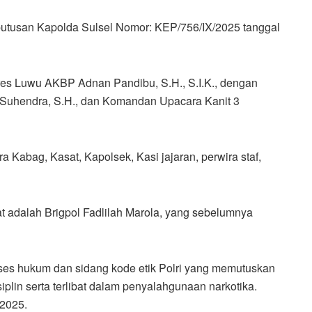
putusan Kapolda Sulsel Nomor: KEP/756/IX/2025 tanggal
lres Luwu AKBP Adnan Pandibu, S.H., S.I.K., dengan
Suhendra, S.H., dan Komandan Upacara Kanit 3
a Kabag, Kasat, Kapolsek, Kasi jajaran, perwira staf,
t adalah Brigpol Fadlilah Marola, yang sebelumnya
oses hukum dan sidang kode etik Polri yang memutuskan
plin serta terlibat dalam penyalahgunaan narkotika.
 2025.