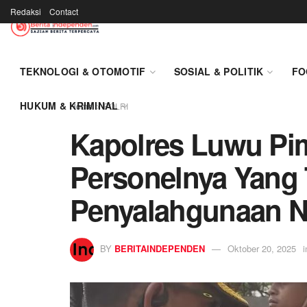
Redaksi
Contact
TEKNOLOGI & OTOMOTIF
SOSIAL & POLITIK
FO
HUKUM & KRIMINAL
Home
POLRI
Kapolres Luwu Pi
Personelnya Yang T
Penyalahgunaan N
BY
BERITAINDEPENDEN
Oktober 20, 2025
i