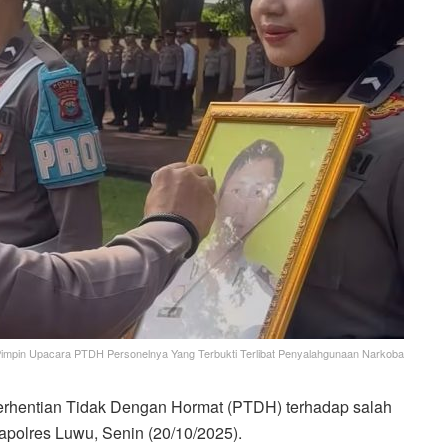
impin Upacara PTDH Personelnya Yang Terbukti Terlibat Penyalahgunaan Narkoba
hentian Tidak Dengan Hormat (PTDH) terhadap salah
apolres Luwu, Senin (20/10/2025).