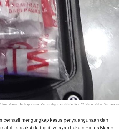
Polres Maros Ungkap Kasus Penyalahgunaan Narkotika, 21 Saset Sabu Diamankan
s berhasil mengungkap kasus penyalahgunaan dan
elalui transaksi daring di wilayah hukum Polres Maros.