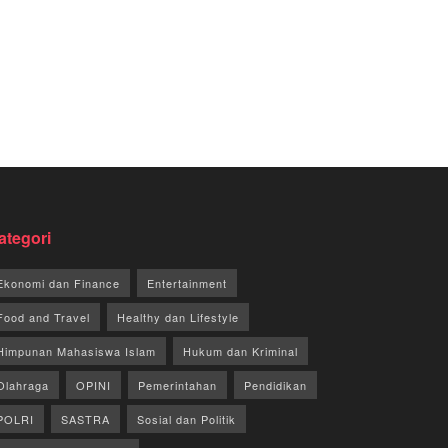
ategori
Ekonomi dan Finance
Entertainment
Food and Travel
Healthy dan Lifestyle
Himpunan Mahasiswa Islam
Hukum dan Kriminal
Olahraga
OPINI
Pemerintahan
Pendidikan
POLRI
SASTRA
Sosial dan Politik