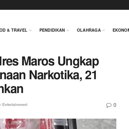
OD & TRAVEL
PENDIDIKAN
OLAHRAGA
EKONO
lres Maros Ungkap
aan Narkotika, 21
nkan
0
n
Entertainment