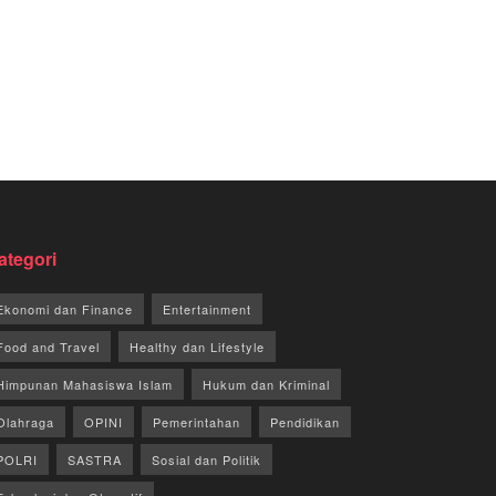
ategori
Ekonomi dan Finance
Entertainment
Food and Travel
Healthy dan Lifestyle
Himpunan Mahasiswa Islam
Hukum dan Kriminal
Olahraga
OPINI
Pemerintahan
Pendidikan
POLRI
SASTRA
Sosial dan Politik