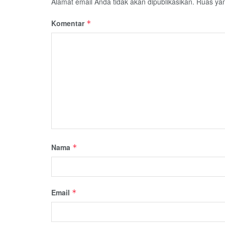
Alamat email Anda tidak akan dipublikasikan.
Ruas yan
Komentar
*
Nama
*
Email
*