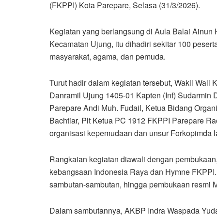
(FKPPI) Kota Parepare, Selasa (31/3/2026).
Kegiatan yang berlangsung di Aula Balai Ainun H
Kecamatan Ujung, itu dihadiri sekitar 100 pesert
masyarakat, agama, dan pemuda.
Turut hadir dalam kegiatan tersebut, Wakil Wali
Danramil Ujung 1405-01 Kapten (Inf) Sudarmin
Parepare Andi Muh. Fudail, Ketua Bidang Organ
Bachtiar, Plt Ketua PC 1912 FKPPI Parepare Ra
organisasi kepemudaan dan unsur Forkopimda l
Rangkaian kegiatan diawali dengan pembukaan,
kebangsaan Indonesia Raya dan Hymne FKPPI. A
sambutan-sambutan, hingga pembukaan resmi M
Dalam sambutannya, AKBP Indra Waspada Yuda 