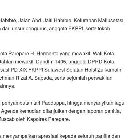
abibie, Jalan Abd. Jalil Habibie, Kelurahan Mallusetasi,
a dari unsur pengurus, anggota FKPPI, serta tokoh
 Kota Parepare H. Hermanto yang mewakili Wali Kota,
 Dahlan mewakili Dandim 1405, anggota DPRD Kota
isasi PD XIX FKPPI Sulawesi Selatan Hoist Zulkarnain
chman Rizal A. Sapada, serta sejumlah perwakilan
ainnya.
 penyambutan tari Padduppa, hingga menyanyikan lagu
genda kemudian dilanjutkan dengan laporan panitia,
uscab oleh Kapolres Parepare.
menyampaikan apresiasi kepada seluruh panitia dan