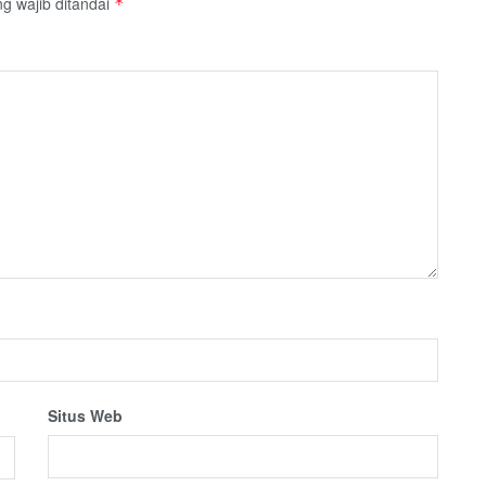
g wajib ditandai
*
Situs Web