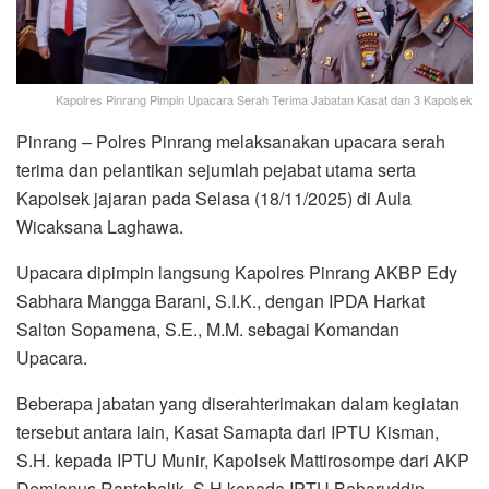
Kapolres Pinrang Pimpin Upacara Serah Terima Jabatan Kasat dan 3 Kapolsek
Pinrang – Polres Pinrang melaksanakan upacara serah
terima dan pelantikan sejumlah pejabat utama serta
Kapolsek jajaran pada Selasa (18/11/2025) di Aula
Wicaksana Laghawa.
Upacara dipimpin langsung Kapolres Pinrang AKBP Edy
Sabhara Mangga Barani, S.I.K., dengan IPDA Harkat
Salton Sopamena, S.E., M.M. sebagai Komandan
Upacara.
Beberapa jabatan yang diserahterimakan dalam kegiatan
tersebut antara lain, Kasat Samapta dari IPTU Kisman,
S.H. kepada IPTU Munir, Kapolsek Mattirosompe dari AKP
Demianus Rantebalik, S.H kepada IPTU Baharuddin,