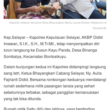
Kapolres Selayar bersama Ketua Bhayangkari Bantu Lansia Korban Kebakaran di
Kayupanda
Kep.Selayar – Kapolres Kepulauan Selayar, AKBP Didid
Imawan, S.I.K., S.H., M.Tr.Mil., tetap menyempatkan diri
turun langsung ke Dusun Kayu Panda, Desa Binanga
Sombaiya, Kecamatan Bontosikuyu.
Dalam kunjungan kedua ini Kapolres didampingi langsung
sang Istri, Ketua Bhayangkari Cabang Selayar, Ny. Aulia
Fajrianti Didid. Bersama rombongan keduanya mendatangi
rumah sederhana milik pasangan lansia yang sehari
sebelumnya terbakar, sebagai panggilan kemanusiaan
yang tak bisa ditunda.
Rumah milik Sattu (65) dan istrinya, yang berdinding