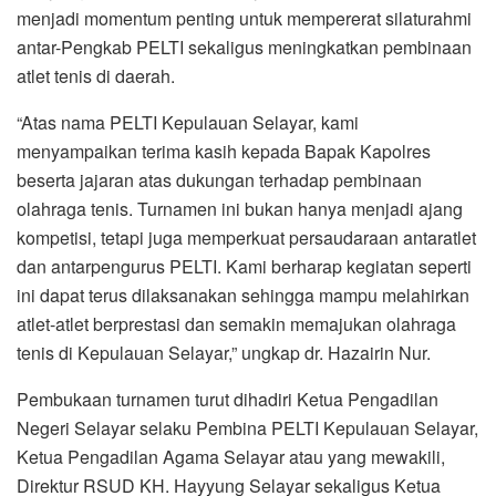
menjadi momentum penting untuk mempererat silaturahmi
antar-Pengkab PELTI sekaligus meningkatkan pembinaan
atlet tenis di daerah.
“Atas nama PELTI Kepulauan Selayar, kami
menyampaikan terima kasih kepada Bapak Kapolres
beserta jajaran atas dukungan terhadap pembinaan
olahraga tenis. Turnamen ini bukan hanya menjadi ajang
kompetisi, tetapi juga memperkuat persaudaraan antaratlet
dan antarpengurus PELTI. Kami berharap kegiatan seperti
ini dapat terus dilaksanakan sehingga mampu melahirkan
atlet-atlet berprestasi dan semakin memajukan olahraga
tenis di Kepulauan Selayar,” ungkap dr. Hazairin Nur.
Pembukaan turnamen turut dihadiri Ketua Pengadilan
Negeri Selayar selaku Pembina PELTI Kepulauan Selayar,
Ketua Pengadilan Agama Selayar atau yang mewakili,
Direktur RSUD KH. Hayyung Selayar sekaligus Ketua