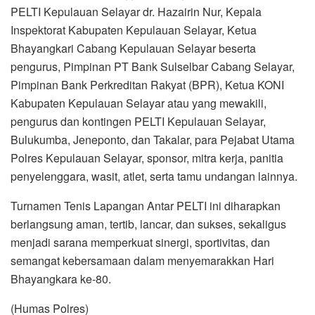
PELTI Kepulauan Selayar dr. Hazairin Nur, Kepala
Inspektorat Kabupaten Kepulauan Selayar, Ketua
Bhayangkari Cabang Kepulauan Selayar beserta
pengurus, Pimpinan PT Bank Sulselbar Cabang Selayar,
Pimpinan Bank Perkreditan Rakyat (BPR), Ketua KONI
Kabupaten Kepulauan Selayar atau yang mewakili,
pengurus dan kontingen PELTI Kepulauan Selayar,
Bulukumba, Jeneponto, dan Takalar, para Pejabat Utama
Polres Kepulauan Selayar, sponsor, mitra kerja, panitia
penyelenggara, wasit, atlet, serta tamu undangan lainnya.
Turnamen Tenis Lapangan Antar PELTI ini diharapkan
berlangsung aman, tertib, lancar, dan sukses, sekaligus
menjadi sarana memperkuat sinergi, sportivitas, dan
semangat kebersamaan dalam menyemarakkan Hari
Bhayangkara ke-80.
(Humas Polres)