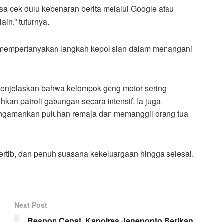
isa cek dulu kebenaran berita melalui Google atau
in,” tuturnya.
i mempertanyakan langkah kepolisian dalam menangani
menjelaskan bahwa kelompok geng motor sering
kan patroli gabungan secara intensif. Ia juga
ngamankan puluhan remaja dan memanggil orang tua
rtib, dan penuh suasana kekeluargaan hingga selesai.
Next Post
Respon Cepat, Kapolres Jeneponto Berikan