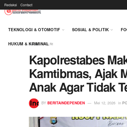
Redaksi
Contact
TEKNOLOGI & OTOMOTIF
SOSIAL & POLITIK
FO
HUKUM & KRIMINAL
Home
POLRI
Kapolrestabes Ma
Kamtibmas, Ajak 
Anak Agar Tidak T
BY
BERITAINDEPENDEN
Mei 12, 2026
in
PO