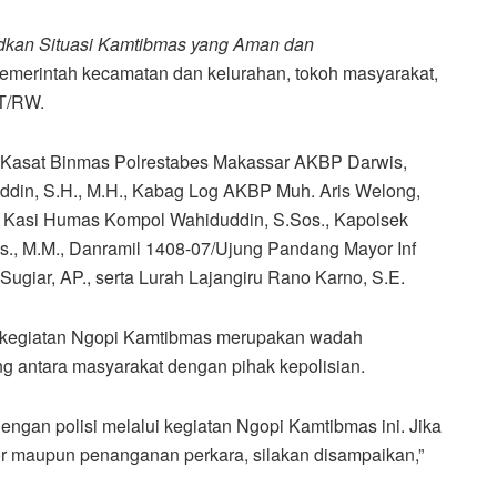
udkan Situasi Kamtibmas yang Aman dan
, pemerintah kecamatan dan kelurahan, tokoh masyarakat,
RT/RW.
ya Kasat Binmas Polrestabes Makassar AKBP Darwis,
uddin, S.H., M.H., Kabag Log AKBP Muh. Aris Welong,
, Kasi Humas Kompol Wahiduddin, S.Sos., Kapolsek
, M.M., Danramil 1408-07/Ujung Pandang Mayor Inf
giar, AP., serta Lurah Lajangiru Rano Karno, S.E.
kegiatan Ngopi Kamtibmas merupakan wadah
ng antara masyarakat dengan pihak kepolisian.
engan polisi melalui kegiatan Ngopi Kamtibmas ini. Jika
or maupun penanganan perkara, silakan disampaikan,”