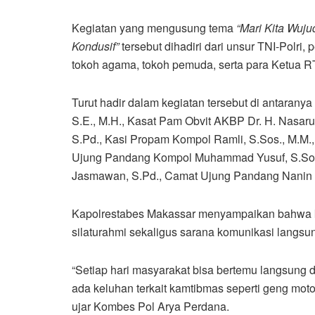
Kegiatan yang mengusung tema
“Mari Kita Wuj
Kondusif”
tersebut dihadiri dari unsur TNI-Polri
tokoh agama, tokoh pemuda, serta para Ketua 
Turut hadir dalam kegiatan tersebut di antaran
S.E., M.H., Kasat Pam Obvit AKBP Dr. H. Nasar
S.Pd., Kasi Propam Kompol Ramli, S.Sos., M.M.
Ujung Pandang Kompol Muhammad Yusuf, S.Sos.
Jasmawan, S.Pd., Camat Ujung Pandang Nanin Su
Kapolrestabes Makassar menyampaikan bahwa 
silaturahmi sekaligus sarana komunikasi langsu
“Setiap hari masyarakat bisa bertemu langsung d
ada keluhan terkait kamtibmas seperti geng mot
ujar Kombes Pol Arya Perdana.