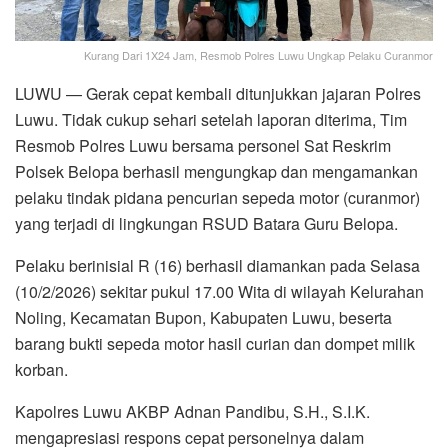
Kurang Dari 1X24 Jam, Resmob Polres Luwu Ungkap Pelaku Curanmor
LUWU — Gerak cepat kembali ditunjukkan jajaran Polres
Luwu. Tidak cukup sehari setelah laporan diterima, Tim
Resmob Polres Luwu bersama personel Sat Reskrim
Polsek Belopa berhasil mengungkap dan mengamankan
pelaku tindak pidana pencurian sepeda motor (curanmor)
yang terjadi di lingkungan RSUD Batara Guru Belopa.
Pelaku berinisial R (16) berhasil diamankan pada Selasa
(10/2/2026) sekitar pukul 17.00 Wita di wilayah Kelurahan
Noling, Kecamatan Bupon, Kabupaten Luwu, beserta
barang bukti sepeda motor hasil curian dan dompet milik
korban.
Kapolres Luwu AKBP Adnan Pandibu, S.H., S.I.K.
mengapresiasi respons cepat personelnya dalam