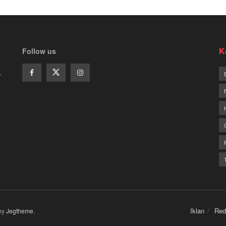
K
Follow us
.
Iklan
Red
by
Jegtheme
.