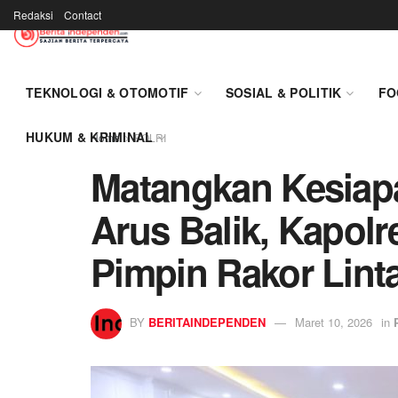
Redaksi
Contact
TEKNOLOGI & OTOMOTIF
SOSIAL & POLITIK
FO
HUKUM & KRIMINAL
Home
POLRI
Matangkan Kesiap
Arus Balik, Kapol
Pimpin Rakor Linta
BY
BERITAINDEPENDEN
Maret 10, 2026
in