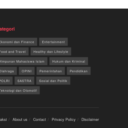
ategori
Ekonomi dan Finance
Entertainment
Food and Travel
Healthy dan Lifestyle
Himpunan Mahasiswa Islam
Hukum dan Kriminal
Olahraga
OPINI
Pemerintahan
Pendidikan
POLRI
SASTRA
Sosial dan Politik
Teknologi dan Otomotif
aksi
About us
Contact
Privacy Policy
Disclaimer