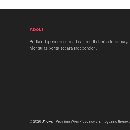
About
Beritaindependen.com adalah media berita terpercaya
Mengulas berita secara independen.
© 2026
JNews
- Premium WordPress news & magazine theme 