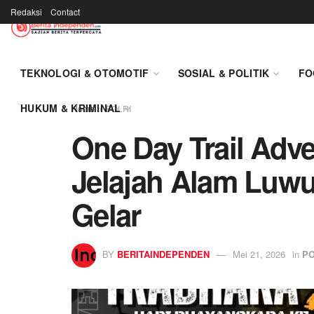
Redaksi
Contact
TEKNOLOGI & OTOMOTIF
SOSIAL & POLITIK
FO
HUKUM & KRIMINAL
Home
POLRI
One Day Trail Adv
Jelajah Alam Luwu
Gelar
BY
BERITAINDEPENDEN
Mei 21, 2026
in
PO