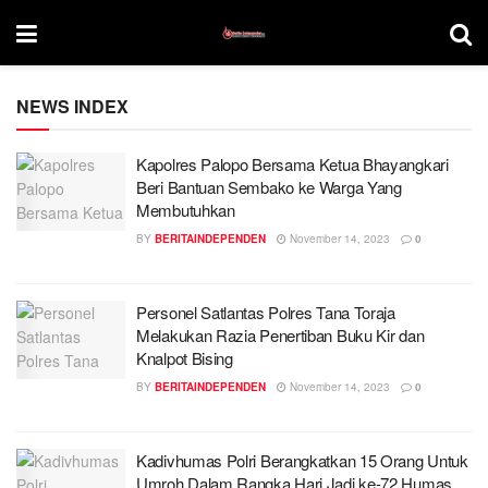
NEWS INDEX
Kapolres Palopo Bersama Ketua Bhayangkari
Beri Bantuan Sembako ke Warga Yang
Membutuhkan
BY
BERITAINDEPENDEN
November 14, 2023
0
Personel Satlantas Polres Tana Toraja
Melakukan Razia Penertiban Buku Kir dan
Knalpot Bising
BY
BERITAINDEPENDEN
November 14, 2023
0
Kadivhumas Polri Berangkatkan 15 Orang Untuk
Umroh Dalam Rangka Hari Jadi ke-72 Humas