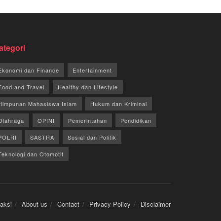
ategori
Ekonomi dan Finance
Entertainment
Food and Travel
Healthy dan Lifestyle
Himpunan Mahasiswa Islam
Hukum dan Kriminal
Olahraga
OPINI
Pemerintahan
Pendidikan
POLRI
SASTRA
Sosial dan Politik
Teknologi dan Otomotif
aksi
About us
Contact
Privacy Policy
Disclaimer