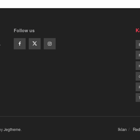
K
Follow us
.
Iklan
Red
by
Jegtheme
.