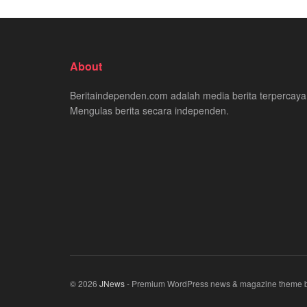
About
Beritaindependen.com adalah media berita terpercaya
Mengulas berita secara independen.
© 2026
JNews
- Premium WordPress news & magazine theme 