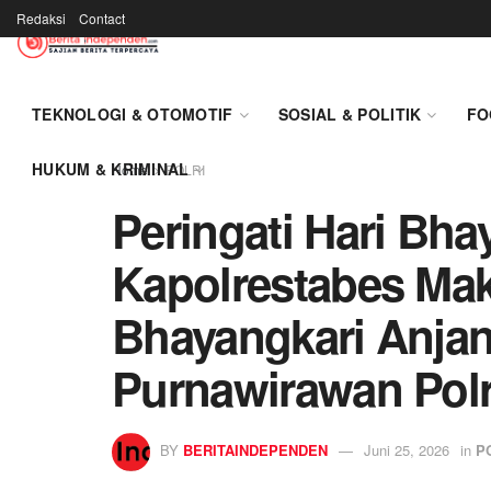
Redaksi
Contact
TEKNOLOGI & OTOMOTIF
SOSIAL & POLITIK
FO
HUKUM & KRIMINAL
Home
POLRI
Peringati Hari Bha
Kapolrestabes Ma
Bhayangkari Anja
Purnawirawan Polr
BY
BERITAINDEPENDEN
Juni 25, 2026
in
P