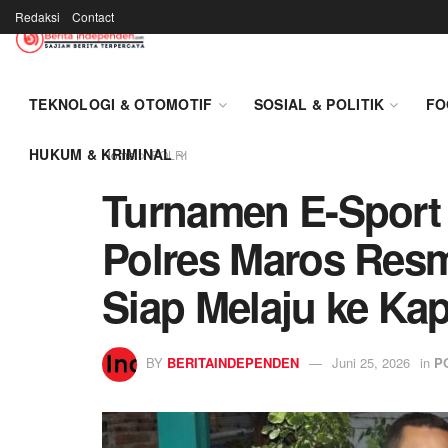
Redaksi
Contact
TEKNOLOGI & OTOMOTIF
SOSIAL & POLITIK
FO
HUKUM & KRIMINAL
Home
POLRI
Turnamen E-Sport 
Polres Maros Resm
Siap Melaju ke Ka
BY
BERITAINDEPENDEN
Juni 25, 2026
in
P