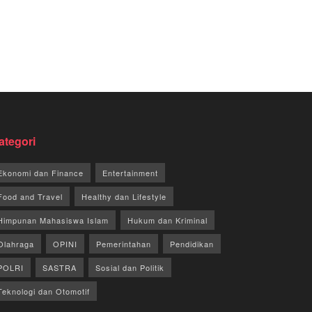
ategori
Ekonomi dan Finance
Entertainment
Food and Travel
Healthy dan Lifestyle
Himpunan Mahasiswa Islam
Hukum dan Kriminal
Olahraga
OPINI
Pemerintahan
Pendidikan
POLRI
SASTRA
Sosial dan Politik
Teknologi dan Otomotif