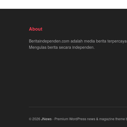
About
Beritaindependen.com adalah media berita terpercaya
Mengulas berita secara independen.
© 2026
JNews
- Premium WordPress news & magazine theme 