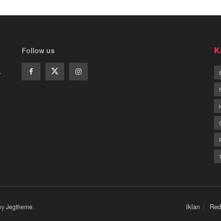
K
Follow us
.
Iklan
Red
by
Jegtheme
.