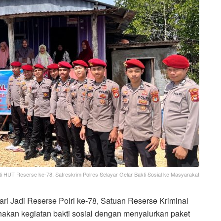
ti HUT Reserse ke-78, Satreskrim Polres Selayar Gelar Bakti Sosial ke Masyarakat
 Jadi Reserse Polri ke-78, Satuan Reserse Kriminal
nakan kegiatan bakti sosial dengan menyalurkan paket