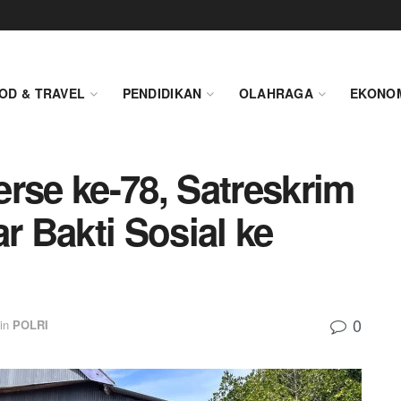
OD & TRAVEL
PENDIDIKAN
OLAHRAGA
EKONO
rse ke-78, Satreskrim
r Bakti Sosial ke
0
in
POLRI