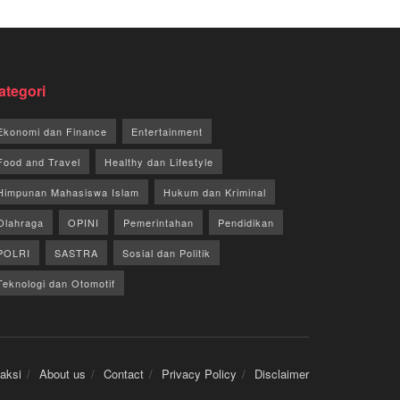
ategori
Ekonomi dan Finance
Entertainment
Food and Travel
Healthy dan Lifestyle
Himpunan Mahasiswa Islam
Hukum dan Kriminal
Olahraga
OPINI
Pemerintahan
Pendidikan
POLRI
SASTRA
Sosial dan Politik
Teknologi dan Otomotif
aksi
About us
Contact
Privacy Policy
Disclaimer