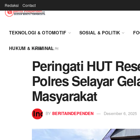
Redaksi
Contact
TEKNOLOGI & OTOMOTIF
SOSIAL & POLITIK
FO
HUKUM & KRIMINAL
Home
POLRI
Peringati HUT Rese
Polres Selayar Gela
Masyarakat
BY
BERITAINDEPENDEN
Desember 6, 2025