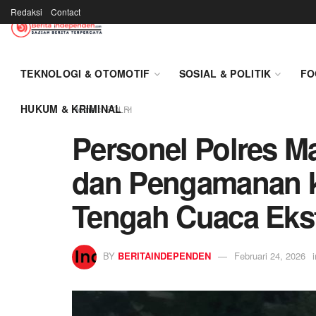
Redaksi
Contact
TEKNOLOGI & OTOMOTIF
SOSIAL & POLITIK
FO
HUKUM & KRIMINAL
Home
POLRI
Personel Polres M
dan Pengamanan k
Tengah Cuaca Eks
BY
BERITAINDEPENDEN
Februari 24, 2026
i