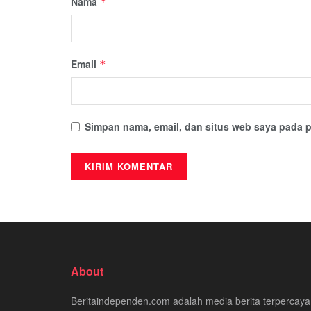
Nama
*
Email
*
Simpan nama, email, dan situs web saya pada p
About
Beritaindependen.com adalah media berita terpercaya