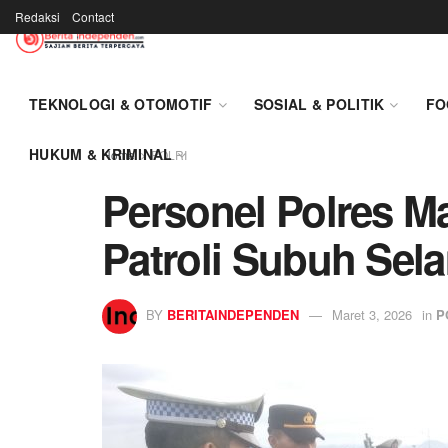
Redaksi
Contact
TEKNOLOGI & OTOMOTIF
SOSIAL & POLITIK
FO
HUKUM & KRIMINAL
Home
POLRI
Personel Polres Ma
Patroli Subuh Se
BY
BERITAINDEPENDEN
Maret 3, 2026
in
P