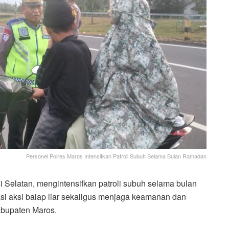
Personel Polres Maros Intensifkan Patroli Subuh Selama Bulan Ramadan
i Selatan, mengintensifkan patroli subuh selama bulan
si aksi balap liar sekaligus menjaga keamanan dan
abupaten Maros.