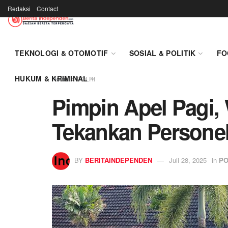
Redaksi
Contact
TEKNOLOGI & OTOMOTIF
SOSIAL & POLITIK
FO
HUKUM & KRIMINAL
Home
POLRI
Pimpin Apel Pagi,
Tekankan Personel
BY
BERITAINDEPENDEN
Juli 28, 2025
in
PO