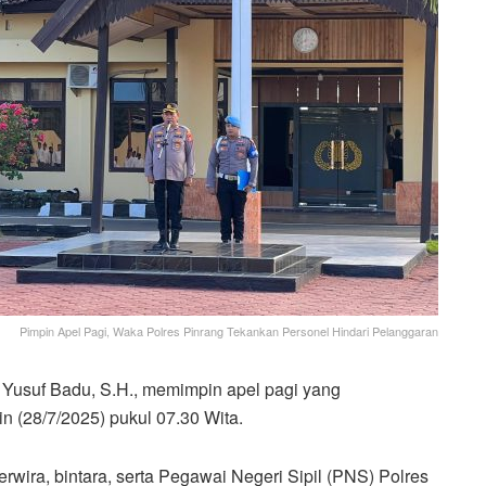
Pimpin Apel Pagi, Waka Polres Pinrang Tekankan Personel Hindari Pelanggaran
usuf Badu, S.H., memimpin apel pagi yang
n (28/7/2025) pukul 07.30 Wita.
erwira, bintara, serta Pegawai Negeri Sipil (PNS) Polres