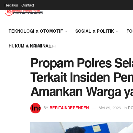
Redaksi
Contact
TEKNOLOGI & OTOMOTIF
SOSIAL & POLITIK
FO
HUKUM & KRIMINAL
Home
POLRI
Propam Polres Sel
Terkait Insiden P
Amankan Warga y
BY
BERITAINDEPENDEN
Mei 29, 2026
in
PO