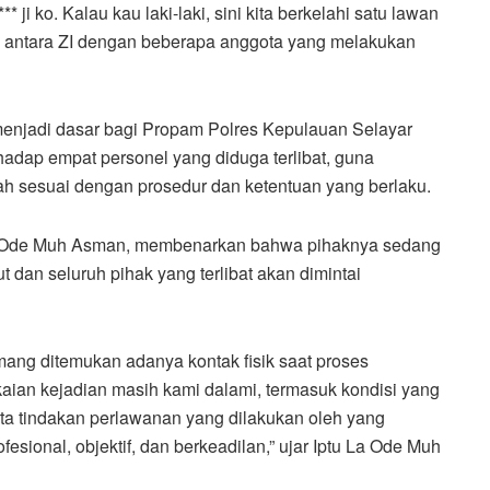
ji ko. Kalau kau laki-laki, sini kita berkelahi satu lawan
isik antara ZI dengan beberapa anggota yang melakukan
menjadi dasar bagi Propam Polres Kepulauan Selayar
hadap empat personel yang diduga terlibat, guna
ah sesuai dengan prosedur dan ketentuan yang berlaku.
La Ode Muh Asman, membenarkan bahwa pihaknya sedang
dan seluruh pihak yang terlibat akan dimintai
ang ditemukan adanya kontak fisik saat proses
ian kejadian masih kami dalami, termasuk kondisi yang
ta tindakan perlawanan yang dilakukan oleh yang
sional, objektif, dan berkeadilan,” ujar Iptu La Ode Muh